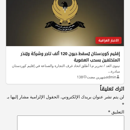
الاخبار العراقية
إقليم كوردستان يُسقط ديون 120 ألف تاجر وشركة ويُنذر
المتخلفين بسحب العضوية
نينوى الغد / تحرير م.ا أطلق اتحاد غرف التجارة والصناعة في إقليم كوردستان
مبادرة…
admin
شهرين مضت
138
اترك تعليقاً
لن يتم نشر عنوان بريدك الإلكتروني.
الحقول الإلزامية مشار إليها بـ
*
التعليق
*