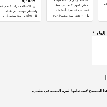
الصقلاوية
 في
الانبار. اليوم الاحد. بأن ستة
إلى ذلك قالت مراسلة صحيفة
عشر من عناصر (داعش)…
واشنطن بوست في بغداد.
لوفداي موريس. ان مئات
1
admin
12 سنة مضت
107
admin
12 سنة مضت
91
الجنود…
ليها بـ
*
ا المتصفح لاستخدامها المرة المقبلة في تعليقي.