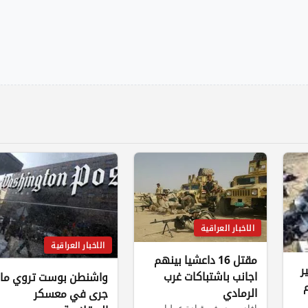
الاخبار العراقية
الاخبار العراقية
مقتل 16 داعشيا بينهم
ير
اجانب باشتباكات غرب
واشنطن بوست تروي ما
م
الرمادي
جرى في معسكر
افاد مصدر في قيادة عمليات