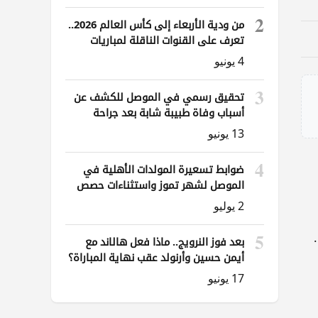
2
من ودية الأربعاء إلى كأس العالم 2026..
تعرف على القنوات الناقلة لمباريات
العراق
4 يونيو
3
تحقيق رسمي في الموصل للكشف عن
أسباب وفاة طبيبة شابة بعد جراحة
ناظورية
13 يونيو
4
ضوابط تسعيرة المولدات الأهلية في
الموصل لشهر تموز واستثناءات حصص
الوقود
2 يوليو
5
بعد فوز النرويج.. ماذا فعل هالاند مع
أيمن حسين وأرنولد عقب نهاية المباراة؟
17 يونيو