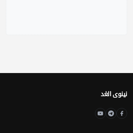
نينوى الغد