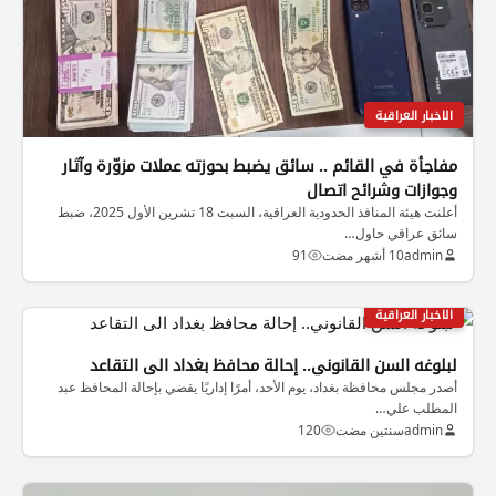
الاخبار العراقية
مفاجأة في القائم .. سائق يضبط بحوزته عملات مزوّرة وآثار
وجوازات وشرائح اتصال
أعلنت هيئة المنافذ الحدودية العراقية، السبت 18 تشرين الأول 2025، ضبط
سائق عراقي حاول…
admin
10 أشهر مضت
91
الاخبار العراقية
لبلوغه السن القانوني.. إحالة محافظ بغداد الى التقاعد
أصدر مجلس محافظة بغداد، يوم الأحد، أمرًا إداريًا يقضي بإحالة المحافظ عبد
المطلب علي…
admin
سنتين مضت
120