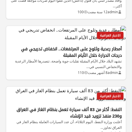
وافاد مصدر امني بان فلول (داعش) الذين تلقوا اليوم ضربات موجعة قضت على
أكثر…
admin
12 سنة مضت
100
الاخبار العراقية
أمطار رعدية وثلوج على المرتفعات.. انخفاض تدريجي في
درجات الحرارة خلال الأيام المقبلة
تشهد البلاد خلال الأيام المقبلة تقلبات جوية واضحة، تتصدرها الأمطار الرعدية
والانخفاض النسبي في…
admin
8 أشهر مضت
110
الاخبار العراقية
النفط: أكثر من 83 ألف سيارة تعمل بنظام الغاز في العراق
و230 منفذ تزويد قيد الإنشاء
أعلنت وزارة النفط، اليوم الثلاثاء، أن عدد السيارات العاملة بنظام الغاز في
العراق تجاوز…