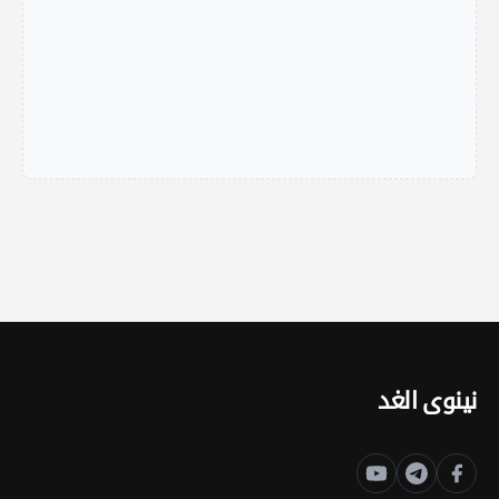
نينوى الغد