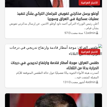
الاخبار العراقية
أوغلو يرسل مذكرتي تفويض للبرلمان التركي بشأن تنفيذ
عمليات عسكرية في العراق وسوريا
أعلن رئيس الوزراء التركي أحمد داود أوغلو. الاثنين. عن إرسال مذكرتي تفويض
بشأن قيام…
admin
12 سنة مضت
97
الاخبار العراقية
طقس العراق: موجة أمطار قادمة وارتفاع تدريجي في درجات
الحرارة بدءًا من الثلاثاء
أصدرت هيئة الأنواء الجوية بيانًا تفصيليًا حول حالة الطقس المتوقعة للأيام
المقبلة كشفت فيه…
admin
4 أشهر مضت
131