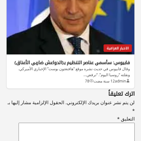
الاخبار العراقية
فابيوس: سأسمي عناصر التنظيم بـ(الدواعش ضاربي الأعناق)
وقال فابيوس في حديث نشره موقع “هافنغتون بوست” الإخباري الأميركي.
ونقلته “روسيا اليوم”. “نرفض…
admin
12 سنة مضت
78
اترك تعليقاً
لن يتم نشر عنوان بريدك الإلكتروني.
الحقول الإلزامية مشار إليها بـ
*
التعليق
*