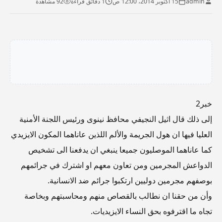
admin
15 أكتوبر 2014، 12:00 ص
1 دقائق قراءة
92 مشاهدة
خبر2
إلى ذلك قال اثيل النجيفي محافظ نينوى ورئيس اللجنة الأمنية
العليا فيها ان هول الجريمة والألم اللذين عاناهما المكون الايزيدي
كما عاناهما الموصليون جميعا ينبغي ان يدفعنا الى تشخيص
الدواعش المجرمين ومن تعاون معهم او اشترك في جرائمهم
بوصفهم مجرمين دوليين ارتكبوا جرائم ضد الانسانية.
وأن من حقنا ان نطالب بالقصاص منهم ومحاسبتهم وبخاصة
تجاه ما اقترفوه بحق النساء الايزيديات.