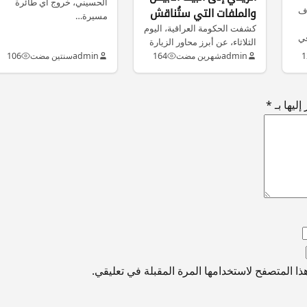
الحسيني، خروج أي طائرة
دف
والملفات التي ستُناقش
مسيرة…
في واشنطن؟
كشفت الحكومة العراقية، اليوم
في
الثلاثاء، عن أبرز محاور الزيارة
الرسمية المرتقبة لرئيس
1
admin
شهرين مضت
164
admin
سنتين مضت
106
مجلس الوزراء…
ليها بـ
*
ا المتصفح لاستخدامها المرة المقبلة في تعليقي.