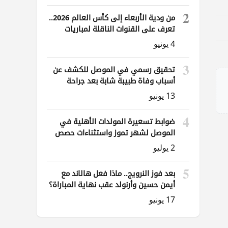
2
من ودية الأربعاء إلى كأس العالم 2026..
تعرف على القنوات الناقلة لمباريات
العراق
4 يونيو
3
تحقيق رسمي في الموصل للكشف عن
أسباب وفاة طبيبة شابة بعد جراحة
ناظورية
13 يونيو
4
ضوابط تسعيرة المولدات الأهلية في
الموصل لشهر تموز واستثناءات حصص
الوقود
2 يوليو
5
بعد فوز النرويج.. ماذا فعل هالاند مع
أيمن حسين وأرنولد عقب نهاية المباراة؟
17 يونيو