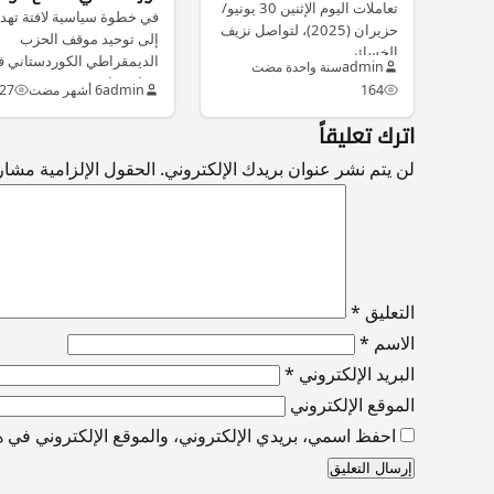
تعاملات اليوم الإثنين 30 يونيو/
حسين
في خطوة سياسية لافتة ته
حزيران (2025)، لتواصل نزيف
إلى توحيد موقف الحزب
الخسائر…
الديمقراطي الكوردستاني 
admin
سنة واحدة مضت
سباق رئاسة…
164
admin
6 أشهر مضت
27
اترك تعليقاً
لن يتم نشر عنوان بريدك الإلكتروني.
الحقول الإلزامية مشار إ
التعليق
*
الاسم
*
البريد الإلكتروني
*
الموقع الإلكتروني
احفظ اسمي، بريدي الإلكتروني، والموقع الإلكتروني في هذ