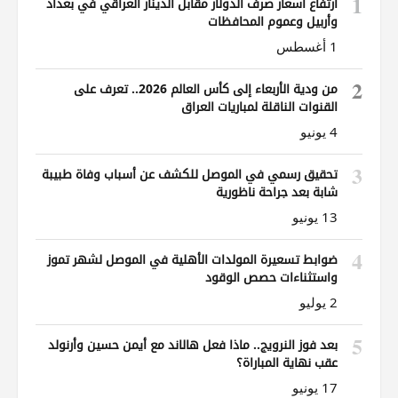
1
ارتفاع أسعار صرف الدولار مقابل الدينار العراقي في بغداد
وأربيل وعموم المحافظات
1 أغسطس
2
من ودية الأربعاء إلى كأس العالم 2026.. تعرف على
القنوات الناقلة لمباريات العراق
4 يونيو
3
تحقيق رسمي في الموصل للكشف عن أسباب وفاة طبيبة
شابة بعد جراحة ناظورية
13 يونيو
4
ضوابط تسعيرة المولدات الأهلية في الموصل لشهر تموز
واستثناءات حصص الوقود
2 يوليو
5
بعد فوز النرويج.. ماذا فعل هالاند مع أيمن حسين وأرنولد
عقب نهاية المباراة؟
17 يونيو