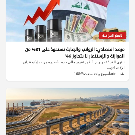
الاخبار العراقية
مرصد اقتصادي: الرواتب والرعاية تستحوذ على 81% من
الموازنة والإستثمار لا يتجاوز 6%
نينوى الغد / تحرير م.ا أظهر تقرير مالي حديث أصدره مرصد إيكو عراق
الإقتصادي…
admin
أسبوع واحد مضت
168