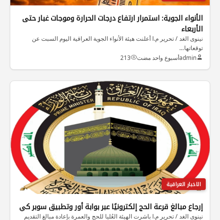
الأنواء الجوية: استمرار ارتفاع درجات الحرارة وموجات غبار حتى
الأربعاء
نينوى الغد / تحرير م.ا أعلنت هيئة الأنواء الجوية العراقية اليوم السبت عن
توقعاتها…
admin
أسبوع واحد مضت
213
الاخبار العراقية
إرجاع مبالغ قرعة الحج إلكترونيًا عبر بوابة أور وتطبيق سوبر كي
نينوى الغد / تحرير م.ا باشرت الهيئة العُليا للحج والعمرة بإعادة مبالغ التقديم