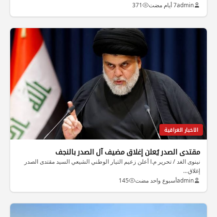
admin
7 أيام مضت
371
الاخبار العراقية
مقتدى الصدر يُعلن إغلاق مضيف آل الصدر بالنجف
نينوى الغد / تحرير م.ا أعلن زعيم التيار الوطني الشيعي السيد مقتدى الصدر
إغلاق…
admin
أسبوع واحد مضت
145