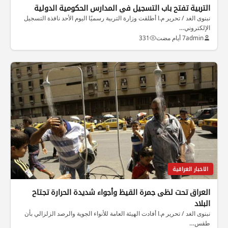
التربية تفتح باب التسجيل في المدارس الحكومية الدولية
نبنوى الغد / تحرير م.ا أطلقت وزارة التربية رسميًا اليوم الأحد نافذة التسجيل
الإلكتروني…
admin
7 أيام مضت
331
الاخبار العراقية
العراق تحت لظى جمرة القيظ وأجواء شديدة الحرارة تجتاح
البلاد
نبنوى الغد / تحرير م.ا أفادت الهيئة العامة للأنواء الجوية والرصد الزلزالي بأن
طقس…