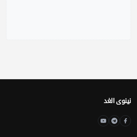
نينوى الغد