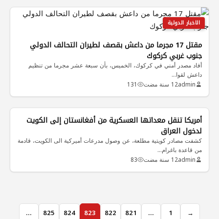
الاخبار الدولية
مقتل 17 مجرما من داعش بقصف لطيران التحالف الدولي
جنوب غربي كركوك
أفاد مصدر أمني في كركوك، الخميس، بأن سبعة عشر مجرما من تنظيم
داعش لقوا…
admin
12 سنة مضت
131
الاخبار الدولية
أمريكا تنقل معداتها العسكرية من أفغانستان إلى الكويت
لدخول العراق
كشفت مصادر كويتية مطلعة، عن وصول مدرعات أميركية الى الكويت، قادمة
من قاعدة باغرام…
admin
12 سنة مضت
83
…
825
824
823
822
821
…
1
→