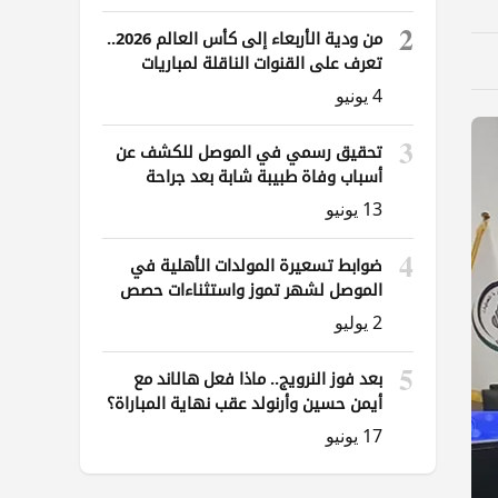
2
من ودية الأربعاء إلى كأس العالم 2026..
تعرف على القنوات الناقلة لمباريات
العراق
4 يونيو
3
تحقيق رسمي في الموصل للكشف عن
أسباب وفاة طبيبة شابة بعد جراحة
ناظورية
13 يونيو
4
ضوابط تسعيرة المولدات الأهلية في
الموصل لشهر تموز واستثناءات حصص
الوقود
2 يوليو
5
بعد فوز النرويج.. ماذا فعل هالاند مع
أيمن حسين وأرنولد عقب نهاية المباراة؟
17 يونيو