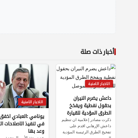
أخبار ذات صلة
الاخبار الامنية
داعش يضرم النيران
الاخبار الامنية
بحقول نفطية ويفخخ
الطرق المؤدية للقيارة
يونامي :العبادي اخفق
جنوب الموصل
ذكرت مصادر إعلامية ان تنظيم
في تنفيذ الاصلاحات ال
داعش الإرهابي اقدم على
وعد بها
تفخيخ الطرق الرئيسة المؤدية
عدت بعثة الأمم المتحدة