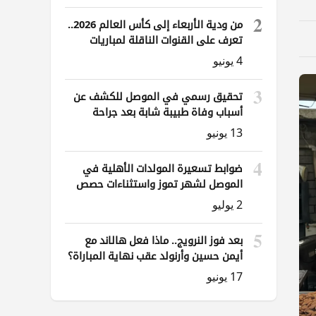
2
من ودية الأربعاء إلى كأس العالم 2026..
تعرف على القنوات الناقلة لمباريات
العراق
4 يونيو
3
تحقيق رسمي في الموصل للكشف عن
أسباب وفاة طبيبة شابة بعد جراحة
ناظورية
13 يونيو
4
ضوابط تسعيرة المولدات الأهلية في
الموصل لشهر تموز واستثناءات حصص
الوقود
2 يوليو
5
بعد فوز النرويج.. ماذا فعل هالاند مع
أيمن حسين وأرنولد عقب نهاية المباراة؟
17 يونيو