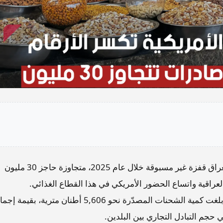
سجلت صادرات المكسرات من الولايات المتحدة إلى العراق قفزة غير مسبوقة خلال عام 2025، متجاوزة حاجز 30 مليون
راقية واتساع الحضور الأمريكي في هذا القطاع الغذائي.
وبحسب بيانات رسمية اطلعت عليها وكالة “شفق نيوز”، بلغت كمية الشحنات المصدّرة نحو 5,606 أطنان مترية، بق