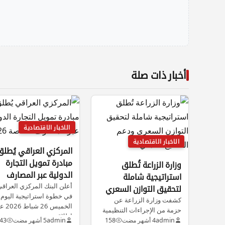
أخبار ذات صلة
الاخبار الاقتصادية
الاخبار الاقتصادية
المركزي العراقي يُطلق
مبادرة تمويل التجارة
وزارة الزراعة تُطلق
الدولية عبر المصارف
استراتيجية شاملة
الخاصة 2026
أعلن البنك المركزي العراق
لتحقيق التوازن السعري
في خطوة استراتيجية اليوم
كشفت وزارة الزراعة عن
ودعم التصنيع الغذائي
الخميس 26 ش
حزمة من الإجراءات التنظيمية
إطلاق…
الهادفة إلى حماية الثروة
admin
4 أشهر مضت
158
admin
5 أشهر مضت
43