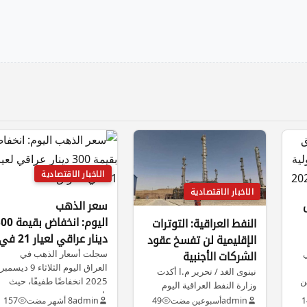
الاخبار الاقتصادية
الاخبار الاقتصادية
سعر الذهب
اليوم: انخفاض بق
النفط العراقية: التوترات
دينار عراقي لعيار 21 
الإقليمية لن تفسخ عقود
ي
العراق
سجلت أسعار الذهب في
الشركات الأجنبية
العراق اليوم الثلاثاء 9 ديسمبر
نينوى الغد / تحرير م.ا أكدت
وعقوبات صارمة بإنتظار
باط 2026 عن
2025 انخفاضًا طفيفًا، حيث
وزارة النفط العراقية اليوم
المتلكئين
بلغ…
الأحد استمرار العمل بكافة…
1
admin
أسبوعين مضت
49
admin
8 أشهر مضت
157